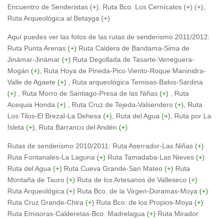
Encuentro de Senderistas (
+
), Ruta Bco. Los Cernícalos (
+
) (
+
),
Ruta Arqueológica al Betayga (
+
)
Aquí puedes ver las fotos de las rutas de senderismo 2011/2012:
Ruta Punta Arenas
(+)
Ruta Caldera de Bandama-Sima de
Jinámar-Jinámar
(+)
Ruta Degollada de Tasarte-Veneguera-
Mogán
(+)
, Ruta Hoya de Pineda-Pico Viento-Roque Maninidra-
Valle de Agaete
(+)
, Ruta arqueológica Temisas-Balos-Sardina
(+)
, Ruta Morro de Santiago-Presa de las Niñas
(+)
, Ruta
Acequia Honda
(+)
, Ruta Cruz de Tejeda-Valsendero
(+)
, Ruta
Los Tilos-El Brezal-La Dehesa
(+)
, Ruta del Agua
(
+
)
, Ruta por La
Isleta
(+)
, Ruta Barranco del Andén
(+)
Rutas de senderismo 2010/2011: Ruta Aserrador-Las Niñas
(+)
Ruta Fontanales-La Laguna
(+)
Ruta Tamadaba-Las Nieves
(+)
Ruta del Agua
(+)
Ruta Cueva Grande-San Mateo
(+)
Ruta
Montaña de Tauro
(+)
Ruta de los Artesanos de Valleseco
(+)
Ruta Arqueológica
(+)
Ruta Bco. de la Virgen-Doramas-Moya
(+)
Ruta Cruz Grande-Chira
(+)
Ruta Bco. de los Propios-Moya
(
+
)
Ruta Emisoras-Calderetas-Bco. Madrelagua
(
+
)
Ruta Mirador