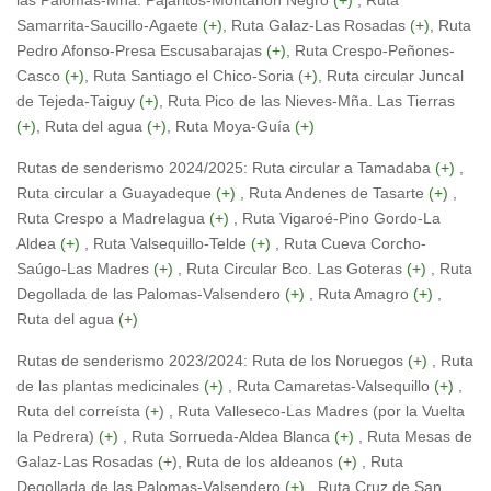
las Palomas-Mña. Pajaritos-Montañón Negro
(+)
, Ruta
Samarrita-Saucillo-Agaete
(+)
, Ruta Galaz-Las Rosadas
(+)
, Ruta
Pedro Afonso-Presa Escusabarajas
(+)
, Ruta Crespo-Peñones-
Casco
(+)
, Ruta Santiago el Chico-Soria (
+)
, Ruta circular Juncal
de Tejeda-Taiguy
(+)
, Ruta Pico de las Nieves-Mña. Las Tierras
(+)
, Ruta del agua
(+)
, Ruta Moya-Guía
(+)
Rutas de senderismo 2024/2025: Ruta circular a Tamadaba
(+)
,
Ruta circular a Guayadeque
(+)
, Ruta Andenes de Tasarte
(+)
,
Ruta Crespo a Madrelagua
(+)
, Ruta Vigaroé-Pino Gordo-La
Aldea
(+)
, Ruta Valsequillo-Telde
(+)
, Ruta Cueva Corcho-
Saúgo-Las Madres
(+)
, Ruta Circular Bco. Las Goteras
(+)
, Ruta
Degollada de las Palomas-Valsendero
(+)
, Ruta Amagro
(+)
,
Ruta del agua
(+)
Rutas de senderismo 2023/2024: Ruta de los Noruegos
(+)
, Ruta
de las plantas medicinales
(+)
, Ruta Camaretas-Valsequillo
(+)
,
Ruta del correísta (
+
) , Ruta Valleseco-Las Madres (por la Vuelta
la Pedrera)
(+)
, Ruta Sorrueda-Aldea Blanca
(+)
, Ruta Mesas de
Galaz-Las Rosadas
(+
), Ruta de los aldeanos
(+)
, Ruta
Degollada de las Palomas-Valsendero
(+)
, Ruta Cruz de San