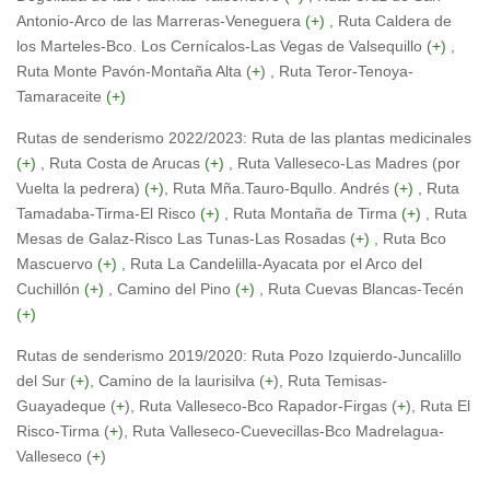
Antonio-Arco de las Marreras-Veneguera
(+)
, Ruta Caldera de
los Marteles-Bco. Los Cernícalos-Las Vegas de Valsequillo
(+)
,
Ruta Monte Pavón-Montaña Alta (
+
) , Ruta Teror-Tenoya-
Tamaraceite
(+)
Rutas de senderismo 2022/2023: Ruta de las plantas medicinales
(+)
, Ruta Costa de Arucas
(+)
, Ruta Valleseco-Las Madres (por
Vuelta la pedrera)
(+)
, Ruta Mña.Tauro-Bqullo. Andrés
(+)
, Ruta
Tamadaba-Tirma-El Risco
(+)
, Ruta Montaña de Tirma
(+)
, Ruta
Mesas de Galaz-Risco Las Tunas-Las Rosadas
(+)
, Ruta Bco
Mascuervo
(+)
, Ruta La Candelilla-Ayacata por el Arco del
Cuchillón
(+)
, Camino del Pino
(+)
, Ruta Cuevas Blancas-Tecén
(+)
Rutas de senderismo 2019/2020: Ruta Pozo Izquierdo-Juncalillo
del Sur
(+)
, Camino de la laurisilva (
+
), Ruta Temisas-
Guayadeque (
+
), Ruta Valleseco-Bco Rapador-Firgas (
+
), Ruta El
Risco-Tirma (
+
), Ruta Valleseco-Cuevecillas-Bco Madrelagua-
Valleseco (
+
)