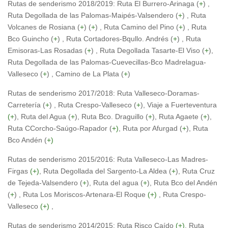
Rutas de senderismo 2018/2019: Ruta El Burrero-Arinaga (
+
) ,
Ruta Degollada de las Palomas-Maipés-Valsendero (
+
) , Ruta
Volcanes de Rosiana (
+
) (
+
) , Ruta Camino del Pino (
+
) , Ruta
Bco Guincho (
+
) , Ruta Cortadores-Bqullo. Andrés (
+
) , Ruta
Emisoras-Las Rosadas (
+
) , Ruta Degollada Tasarte-El Viso (
+
),
Ruta Degollada de las Palomas-Cuevecillas-Bco Madrelagua-
Valleseco (
+
) , Camino de La Plata (
+
)
Rutas de senderismo 2017/2018: Ruta Valleseco-Doramas-
Carretería (
+
) , Ruta Crespo-Valleseco (
+
), Viaje a Fuerteventura
(
+
), Ruta del Agua (
+
), Ruta Bco. Draguillo (
+
), Ruta Agaete (
+
),
Ruta CCorcho-Saúgo-Rapador (
+)
, Ruta por Afurgad (
+
), Ruta
Bco Andén (
+)
Rutas de senderismo 2015/2016: Ruta Valleseco-Las Madres-
Firgas
(+)
, Ruta Degollada del Sargento-La Aldea (
+
), Ruta Cruz
de Tejeda-Valsendero (
+
), Ruta del agua (
+
), Ruta Bco del Andén
(
+
) , Ruta Los Moriscos-Artenara-El Roque
(+)
, Ruta Crespo-
Valleseco
(+)
,
Rutas de senderismo 2014/2015: Ruta Risco Caído
(+)
, Ruta