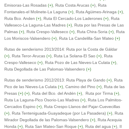
Emisoras-Las Rosadas
(+)
, Ruta Costa Arucas
(+
), Ruta
Fontanales-el Molinete-La Laguna
(+)
, Ruta Agüimes-Arinaga
(+)
,
Ruta Bco. Anden
(+)
, Ruta El Cercado-Los Laderones
(+)
, Ruta
Valleseco-La Laguna-Las Madres
(+)
, Ruta por las Presas de Las
Palmas
(+)
, Ruta Crespo-Valleseco
(+)
, Ruta Chira-Soria
(+)
, Ruta
Los Moriscos-Valsendero
(+)
, Ruta La Candelilla-San Mateo
(+)
Rutas de senderismo 2013/2014: Ruta por la Costa de Gáldar
(+)
, Ruta Teror-Arucas
(+)
, Ruta La Solana-El Sao
(+)
, Ruta
Crespo-Valleseco
(+)
, Ruta Pozo de Las Nieves-La Culata
(+)
,
Ruta Degollada de Las Palomas-Valsendero
(+)
Rutas de senderismo 2012/2013: Ruta Playa de Gando
(+)
, Ruta
Pico de las Nieves-La Culata
(+)
, Camino del Pino
(+)
, Ruta de las
Presas
(+)
(+)
, Ruta del Bco. del Andén
(+)
, Ruta por Tirma
(+)
,
Ruta La Laguna-Pico Osorio-Las Madres
(+)
, Ruta Los Palmitos-
Cercados Espino
(+)
, Ruta Crespo-Llanos del Pajar-Cuevecillas
(+)
, Ruta Tenteniguada-Guayadeque (por La Pasadera)
(+)
, Ruta
Mirador Degollada de las Palomas-Valsendero
(+)
, Ruta Acequia
Honda
(+)
, Ruta San Mateo-San Roque
(+)
, Ruta del agua (
+
), II