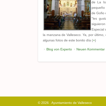
de La Is
pequeño m
de Gofio 
"les gus
siguieron
Especial 
la manzana de Valleseco. Ya, por último,
algunas fotos de este bonito día (
+
)
Blog von Experto
Neuen Kommentar 
© 2026 . Ayuntamiento de Valleseco