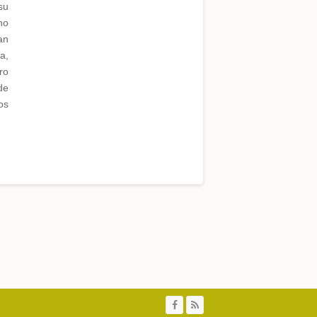
su
no
an
a,
ro
de
os