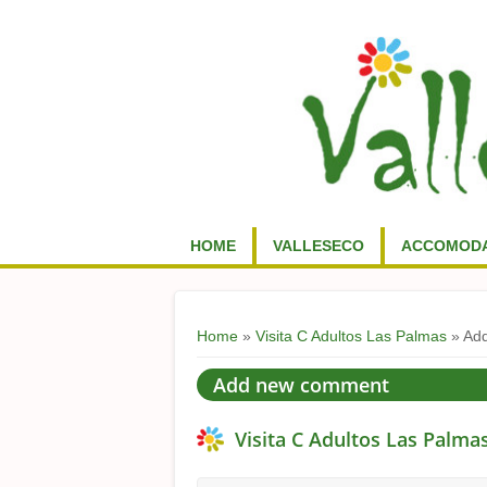
HOME
VALLESECO
ACCOMODA
You are here
Home
»
Visita C Adultos Las Palmas
» Ad
Add new comment
Visita C Adultos Las Palma