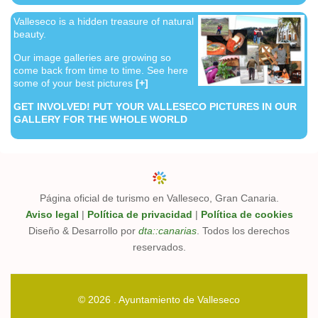
Valleseco is a hidden treasure of natural
beauty.
Our image galleries are growing so
come back from time to time. See
here
some of your best pictures
[+]
GET INVOLVED! PUT YOUR VALLESECO PICTURES IN OUR
GALLERY FOR THE WHOLE WORLD
Página oficial de turismo en Valleseco, Gran Canaria.
Aviso legal
|
Política de privacidad
|
Política de cookies
Diseño & Desarrollo por
dta::canarias
. Todos los derechos
reservados.
© 2026 . Ayuntamiento de Valleseco