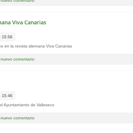
as de San Vicente Ferrer
 nuevo comentario
emana Viva Canarias
- 15:56
ece en la revista alemana Viva Canarias
ta alemana Viva Canarias
 nuevo comentario
- 15:46
 el Ayuntamiento de Valleseco
rife
 nuevo comentario