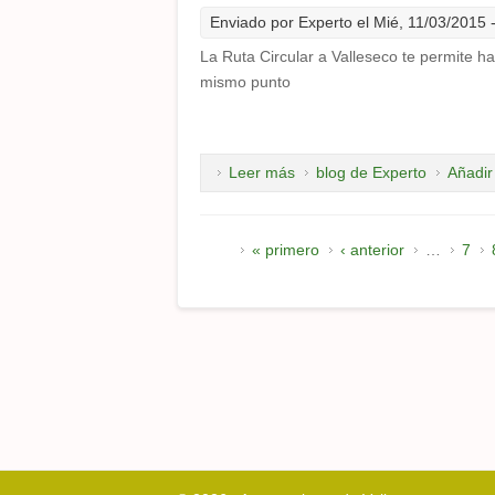
Enviado por
Experto
el Mié, 11/03/2015 
La Ruta Circular a Valleseco te permite ha
mismo punto
Leer más
sobre Ruta Circular por Vall
blog de Experto
Añadir
Páginas
« primero
‹ anterior
…
7