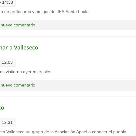
- 14:38
po de profesores y amigos del IES Santa Lucía
ucía a Valleseco
 nuevo comentario
lmar a Valleseco
- 12:03
os visitaron ayer miercoles
El Palmar a Valleseco
 nuevo comentario
co
- 12:31
a Valleseco un grupo de la Asociación Apael a conocer el pueblo