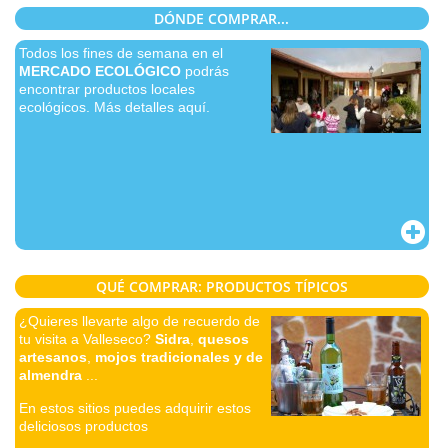
DÓNDE COMPRAR...
Todos los fines de semana en el
MERCADO ECOLÓGICO
podrás
encontrar productos locales
ecológicos. Más detalles aquí.
QUÉ COMPRAR: PRODUCTOS TÍPICOS
¿Quieres llevarte algo de recuerdo de
tu visita a Valleseco?
Sidra
,
quesos
artesanos
,
mojos tradicionales y de
almendra
...
En estos sitios puedes adquirir estos
deliciosos productos