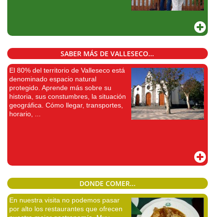
SABER MÁS DE VALLESECO...
El 80% del territorio de Valleseco está
denominado espacio natural
protegido. Aprende más sobre su
historia, sus constumbres, la situación
geográfica. Cómo llegar, transportes,
horario, ...
DONDE COMER...
En nuestra visita no podemos pasar
por alto los restaurantes que ofrecen