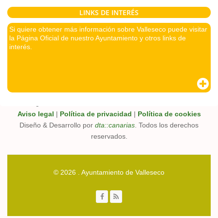
LINKS DE INTERÉS
Si quiere obtener más información sobre Valleseco puede visitar
la Página Oficial de nuestro Ayuntamiento y otros links de
interés.
Página oficial de turismo en Valleseco, Gran Canaria.
Aviso legal
|
Política de privacidad
|
Política de cookies
Diseño & Desarrollo por
dta::canarias
. Todos los derechos
reservados.
© 2026 . Ayuntamiento de Valleseco