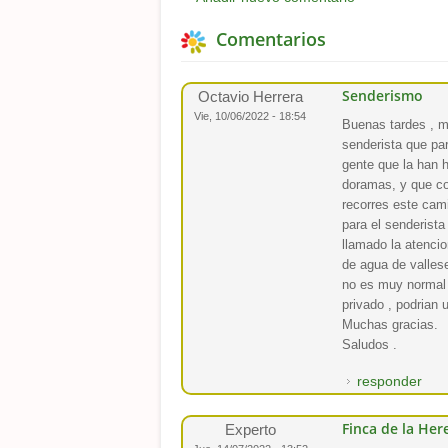
Comentarios
Senderismo
Octavio Herrera
Vie, 10/06/2022 - 18:54
Buenas tardes , me
senderista que par
gente que la han 
doramas, y que com
recorres este cam
para el senderist
llamado la atenci
de agua de vallese
no es muy normal q
privado , podrian 
Muchas gracias.
Saludos .
responder
Finca de la He
Experto