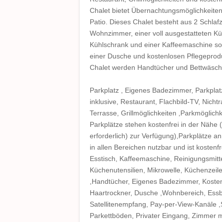
Chalet bietet Übernachtungsmöglichkeiten
Patio. Dieses Chalet besteht aus 2 Schla
Wohnzimmer, einer voll ausgestatteten K
Kühlschrank und einer Kaffeemaschine s
einer Dusche und kostenlosen Pflegeprod
Chalet werden Handtücher und Bettwäsch
Parkplatz , Eigenes Badezimmer, Parkplat
inklusive, Restaurant, Flachbild-TV, Nich
Terrasse, Grillmöglichkeiten ,Parkmöglichk
Parkplätze stehen kostenfrei in der Nähe (
erforderlich) zur Verfügung),Parkplätze a
in allen Bereichen nutzbar und ist kostenfr
Esstisch, Kaffeemaschine, Reinigungsmitte
Küchenutensilien, Mikrowelle, Küchenzeil
,Handtücher, Eigenes Badezimmer, Kosten
Haartrockner, Dusche ,Wohnbereich, Essber
Satellitenempfang, Pay-per-View-Kanäle ,
Parkettböden, Privater Eingang, Zimmer mi