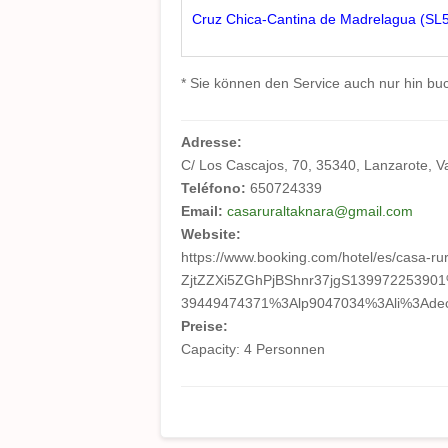
Cruz Chica-Cantina de Madrelagua (SL
* Sie können den Service auch nur hin b
Adresse:
C/ Los Cascajos, 70, 35340, Lanzarote, 
Teléfono:
650724339
Email:
casaruraltaknara@gmail.com
Website:
https://www.booking.com/hotel/es/casa-rur
ZjtZZXi5ZGhPjBShnr37jgS1399722539
39449474371%3Alp9047034%3Ali%3A
Preise:
Capacity: 4 Personnen