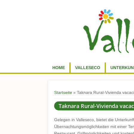
HOME
VALLESECO
UNTERKUN
Sie sind hier
Startseite
» Taknara Rural-Vivienda vacac
Taknara Rural-Vivienda vacac
Gelegen in Valleseco, bietet die Unterkunf
Übernachtungsmöglichkeiten mit einer Te
Restaurant, Grillmöglichkeiten und kost