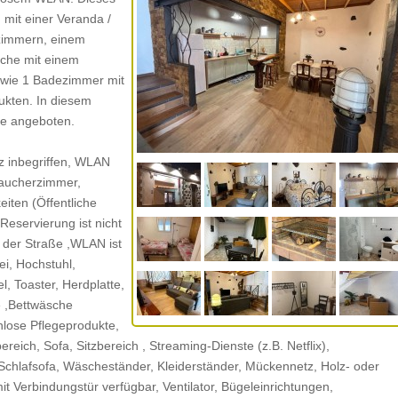
 mit einer Veranda /
fzimmern, einem
üche mit einem
owie 1 Badezimmer mit
ukten. In diesem
e angeboten.
z inbegriffen, WLAN
traucherzimmer,
eiten (Öffentliche
Reservierung ist nicht
n der Straße ,WLAN ist
ei, Hochstuhl,
l, Toaster, Herdplatte,
e ,Bettwäsche
lose Pflegeprodukte,
eich, Sofa, Sitzbereich , Streaming-Dienste (z.B. Netflix),
Schlafsofa, Wäscheständer, Kleiderständer, Mückennetz, Holz- oder
t Verbindungstür verfügbar, Ventilator, Bügeleinrichtungen,