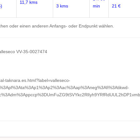
11,7 kms
5)
3 kms
min
21 €
uchen oder einen anderen Anfangs- oder Endpunkt wählen.
Valleseco VV-35-0027474
al-taknara.es.html?label=valleseco-
01%3Apl%3Ata%3Ap1%3Ap2%3Aac%3Aap%3Aneg%3Afi%3Atikwd-
dec%3Adm%3Appccp%3DUmFuZG9tSVYkc2RlIyh9YRfRdUUL2hDP1vm