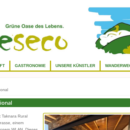
FT
GASTRONOMIE
UNSERE KÜNSTLER
WANDERWE
ional
ional
t Taknara Rural
rrasse, einem
enlosem WLAN. Dieses