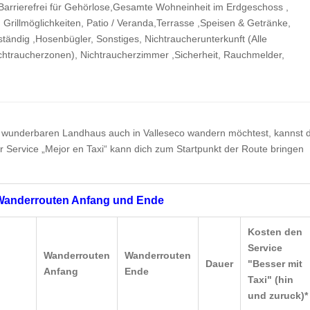
, Barrierefrei für Gehörlose,Gesamte Wohneinheit im Erdgeschoss ,
, Grillmöglichkeiten, Patio / Veranda,Terrasse ,Speisen & Getränke,
ändig ,Hosenbügler, Sonstiges, Nichtraucherunterkunft (Alle
Nichtraucherzonen), Nichtraucherzimmer ,Sicherheit, Rauchmelder,
 wunderbaren Landhaus auch in Valleseco wandern möchtest, kannst 
r Service „Mejor en Taxi“ kann dich zum Startpunkt der Route bringen
 Wanderrouten Anfang und Ende
Kosten den
Service
Wanderrouten
Wanderrouten
Dauer
"Besser mit
Anfang
Ende
Taxi" (hin
und zuruck)*