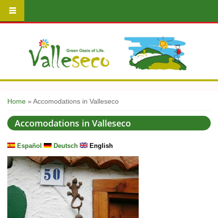
You are here
Home
» Accomodations in Valleseco
Accomodations in Valleseco
Español
Deutsch
English