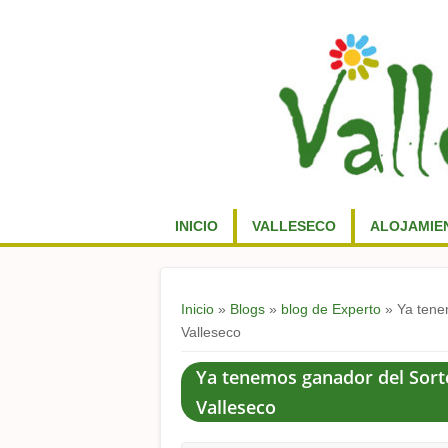
INICIO
VALLESECO
ALOJAMIE
Usted está aquí
Inicio
»
Blogs
»
blog de Experto
» Ya tenem
Valleseco
Ya tenemos ganador del Sorte
Valleseco