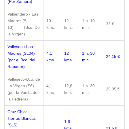
(Por Zamora)
Valsendero - Las
Madres (SL
10
12
1 h. 10
33 €
13) (Bco. De
kms.
kms.
min.
la Virgen)
Valleseco-Las
Madres (SL04)
4,1
12
1 h. 30
24.15 €
(por el Bco. del
kms.
kms
min.
Rapador)
Valleseco-Bco. de
La Virgen (S6)
4,1
12,6
1 h. 30
25.05 €
(por la Vuelta de
kms.
kms.
min.
la Pedrera)
Cruz Chica-
Tierras Blancas
1,6
(SL5)
kms.
21.6 €