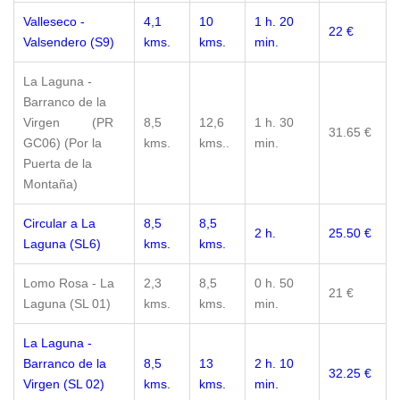
Valleseco -
4,1
10
1 h. 20
22 €
Valsendero (S9)
kms.
kms.
min.
La Laguna -
Barranco de la
Virgen (PR
8,5
12,6
1 h. 30
31.65 €
GC06) (Por la
kms.
kms..
min.
Puerta de la
Montaña)
Circular a La
8,5
8,5
2 h.
25.50 €
Laguna (SL6)
kms.
kms.
Lomo Rosa - La
2,3
8,5
0 h. 50
21 €
Laguna (SL 01)
kms.
kms.
min.
La Laguna -
Barranco de la
8,5
13
2 h. 10
32.25 €
Virgen (SL 02)
kms.
kms.
min.