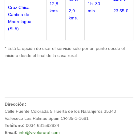
12,8
1h. 30
Cruz Chica-
kms
2,9
min
.
23.55 €
Cantina de
kms.
Madrelagua
(SL5)
* Está la opción de usar el servicio sólo por un punto desde el
inicio o desde el final de la casa rural.
Dirección:
Calle Fuente Colorada 5 Huerta de los Naranjeros 35340
Valleseco Las Palmas Spain CR-35-1-1681
Teléfono:
0034 631592824
Email:
info@vivelorural.com