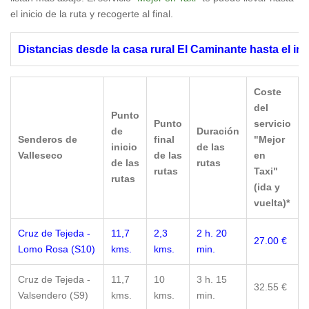
el inicio de la ruta y recogerte al final.
Distancias desde la casa rural El Caminante hasta el inic
Coste
del
Punto
Punto
servicio
de
Duración
Senderos de
final
"Mejor
inicio
de las
Valleseco
de las
en
de las
rutas
rutas
Taxi"
rutas
(ida y
vuelta)*
Cruz de Tejeda -
11,7
2,3
2 h. 20
27.00 €
Lomo Rosa (S10)
kms.
kms.
min.
Cruz de Tejeda -
11,7
10
3 h. 15
32.55 €
Valsendero (S9)
kms.
kms.
min.