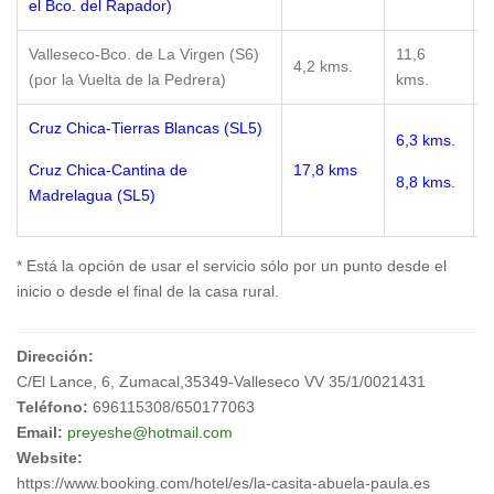
el Bco. del Rapador)
m
Valleseco-Bco. de La Virgen (S6)
11,6
1
4,2 kms.
(por la Vuelta de la Pedrera)
kms.
m
Cruz Chica-Tierras Blancas (SL5)
6,3 kms.
1
Cruz Chica-Cantina de
17,8 kms
8,8 kms.
m
Madrelagua (SL5)
* Está la opción de usar el servicio sólo por un punto desde el
inicio o desde el final de la casa rural.
Dirección:
C/El Lance, 6, Zumacal,35349-Valleseco VV 35/1/0021431
Teléfono:
696115308/650177063
Email:
preyeshe@hotmail.com
Website:
https://www.booking.com/hotel/es/la-casita-abuela-paula.es