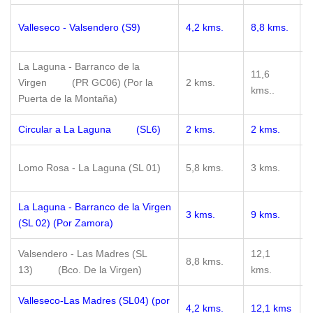
1
Valleseco - Valsendero (S9)
4,2 kms.
8,8 kms.
m
La Laguna - Barranco de la
11,6
1
Virgen (PR GC06) (Por la
2 kms.
kms..
m
Puerta de la Montaña)
Circular a La Laguna (SL6)
2 kms.
2 kms.
2
0
Lomo Rosa - La Laguna (SL 01)
5,8 kms.
3 kms.
m
La Laguna - Barranco de la Virgen
2
3 kms.
9 kms.
(SL 02) (Por Zamora)
m
Valsendero - Las Madres (SL
12,1
1
8,8 kms.
13) (Bco. De la Virgen)
kms.
m
Valleseco-Las Madres (SL04) (por
1
4,2 kms.
12,1 kms