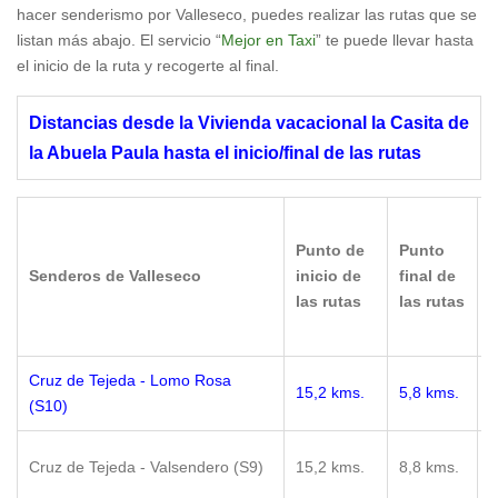
hacer senderismo por Valleseco, puedes realizar las rutas que se
listan más abajo. El servicio “
Mejor en Taxi
” te puede llevar hasta
el inicio de la ruta y recogerte al final.
Distancias desde la Vivienda vacacional la Casita de
la Abuela Paula hasta el inicio/final de las rutas
Punto de
Punto
D
Senderos de Valleseco
inicio de
final de
d
las rutas
las rutas
r
Cruz de Tejeda - Lomo Rosa
2
15,2 kms.
5,8 kms.
(S10)
m
3
Cruz de Tejeda - Valsendero (S9)
15,2 kms.
8,8 kms.
m