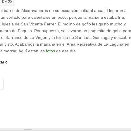
- 09:29
del barrio de Alcaravaneras en su excursión cultural anual. Llegaron a
un cortado para calentarse un poco, porque la mañana estaba fría,
 Iglesia de San Vicente Ferrer. El molino de gofio les gustó mucho y
tadora de Paquito. Por supuesto, se llevaron un paquetito de gofio par
el Barranco de La Virgen y la Ermita de San Luís Gonzaga y descubri
ran visto. Acabamos la mañana en el Área Recreativa de La Laguna en
 almorzar. Aquí están las
fotos
de ese día.
ario