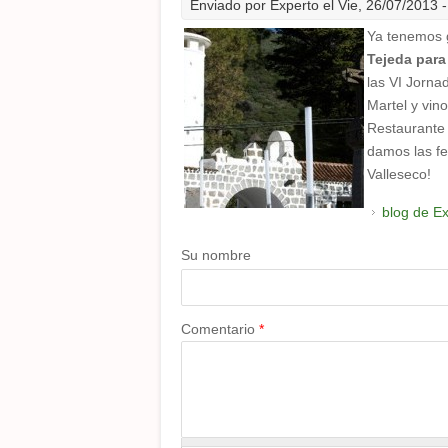
Enviado por
Experto
el Vie, 26/07/2013 
Ya tenemos 
Tejeda para
las VI Jorn
Martel y vin
Restaurante 
damos las fe
Valleseco!
blog de E
Su nombre
Comentario
*