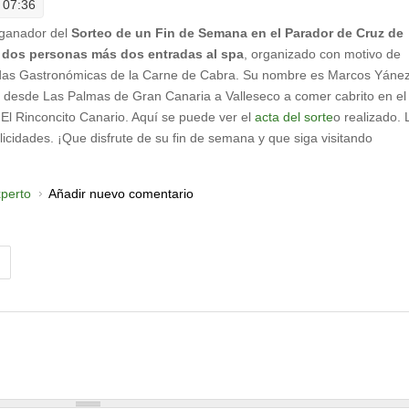
- 07:36
ganador del
Sorteo de un Fin de Semana en el Parador de Cruz de
 dos personas más dos entradas al spa
, organizado con motivo de
adas Gastronómicas de la Carne de Cabra. Su nombre es Marcos Yáne
o desde Las Palmas de Gran Canaria a Valleseco a comer cabrito en el
El Rinconcito Canario. Aquí se puede ver el
acta del sorte
o realizado. 
licidades. ¡Que disfrute de su fin de semana y que siga visitando
xperto
Añadir nuevo comentario