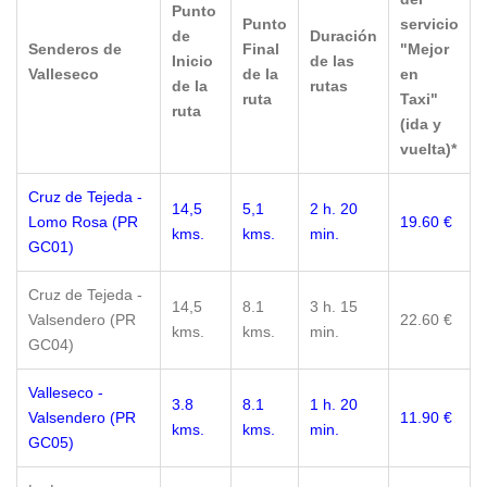
Punto
Punto
servicio
de
Duración
Senderos de
Final
"Mejor
Inicio
de las
Valleseco
de la
en
de la
rutas
ruta
Taxi"
ruta
(ida y
vuelta)*
Cruz de Tejeda -
14,5
5,1
2 h. 20
Lomo Rosa (PR
19.60 €
kms.
kms.
min.
GC01)
Cruz de Tejeda -
14,5
8.1
3 h. 15
Valsendero (PR
22.60 €
kms.
kms.
min.
GC04)
Valleseco -
3.8
8.1
1 h. 20
Valsendero (PR
11.90 €
kms.
kms.
min.
GC05)