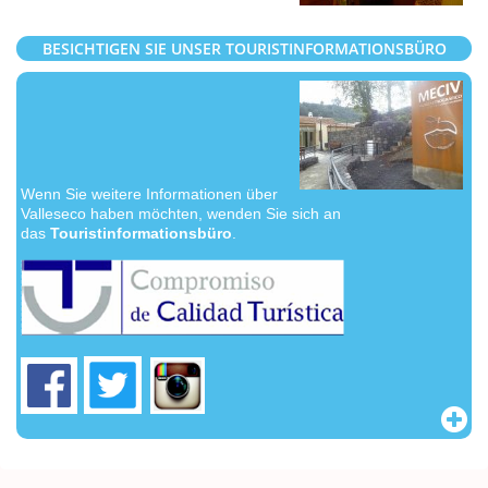
BESICHTIGEN SIE UNSER TOURISTINFORMATIONSBÜRO
Wenn Sie weitere Informationen über
Valleseco haben möchten, wenden Sie sich an
das
Touristinformationsbüro
.