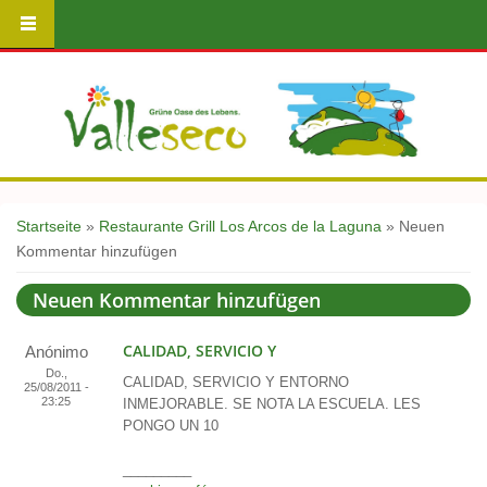
Sie sind hier
Startseite
»
Restaurante Grill Los Arcos de la Laguna
» Neuen
Kommentar hinzufügen
Neuen Kommentar hinzufügen
CALIDAD, SERVICIO Y
Anónimo
Do.,
CALIDAD, SERVICIO Y ENTORNO
25/08/2011 -
23:25
INMEJORABLE. SE NOTA LA ESCUELA. LES
PONGO UN 10
_________