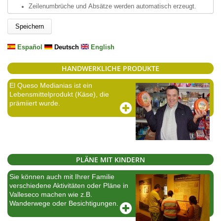
Zeilenumbrüche und Absätze werden automatisch erzeugt.
Español
Deutsch
English
HANDWERKLICHE PRODUKTE
El Queso Medianias ist ein
Lebensmittelprodukt (Käse), die
prämiiert wurde.
PLÄNE MIT KINDERN
Sie können auch mit Ihrer Familie
verschiedene Aktivitäten oder Pläne in
Valleseco machen wie z.B.
Wanderwege oder Besichtigungen.