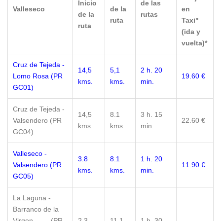
Inicio
de las
Valleseco
de la
en
de la
rutas
ruta
Taxi"
ruta
(ida y
vuelta)*
Cruz de Tejeda -
14,5
5,1
2 h. 20
Lomo Rosa (PR
19.60 €
kms.
kms.
min.
GC01)
Cruz de Tejeda -
14,5
8.1
3 h. 15
Valsendero (PR
22.60 €
kms.
kms.
min.
GC04)
Valleseco -
3.8
8.1
1 h. 20
Valsendero (PR
11.90 €
kms.
kms.
min.
GC05)
La Laguna -
Barranco de la
Virgen (PR
2,3
11,1
1 h. 30