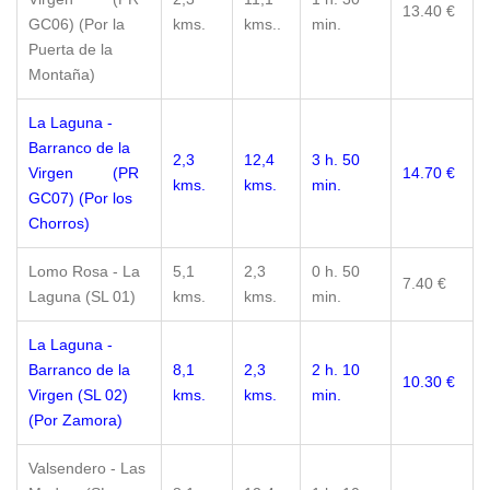
13.40 €
GC06) (Por la
kms.
kms..
min.
Puerta de la
Montaña)
La Laguna -
Barranco de la
2,3
12,4
3 h. 50
Virgen (PR
14.70 €
kms.
kms.
min.
GC07) (Por los
Chorros)
Lomo Rosa - La
5,1
2,3
0 h. 50
7.40 €
Laguna (SL 01)
kms.
kms.
min.
La Laguna -
Barranco de la
8,1
2,3
2 h. 10
10.30 €
Virgen (SL 02)
kms.
kms.
min.
(Por Zamora)
Valsendero - Las